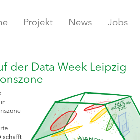
me
Projekt
News
Jobs
uf der Data Week Leipzig
tionszone
s
in
onszone
rte
schafft