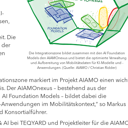
I-
sen,
t. Die
 der
len
Die Integrationszone bildet zusammen mit den AI Foundation
Models den AIAMOnexus und bietet die optimierte Verwaltung
und Aufbereitung von Mobilitätsdaten für KI-Modelle und -
Anwendungen. (Quelle: AIAMO / Christian Ridder)
rationszone markiert im Projekt AIAMO einen wich
xis. Der AIAMOnexus – bestehend aus der
 AI Foundation Models – bildet dabei die
KI-Anwendungen im Mobilitätskontext,“ so Markus
d Konsortialführer.
 & AI bei TEQYARD und Projektleiter für die AIAM