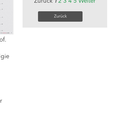
Zurück
2
3
4
5
Weiter
1
Zurück
of.
lgie
r