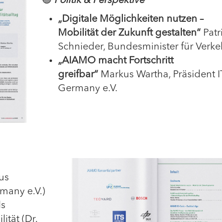
🟢
Politik & Perspektive
„Digitale Möglichkeiten nutzen –
Mobilität der Zukunft gestalten“
Patr
Schnieder, Bundesminister für Verke
„AIAMO macht Fortschritt
greifbar“
Markus Wartha, Präsident I
Germany e.V.
us
many e.V.)
ls
ität (Dr.