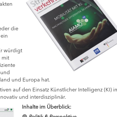
akten
eder die
 ein
r würdigt
 mit
iziente
 und
hland und Europa hat.
tiven auf den Einsatz Künstlicher Intelligenz (KI) i
ovativ und interdisziplinär.
Inhalt
e im Überblick: