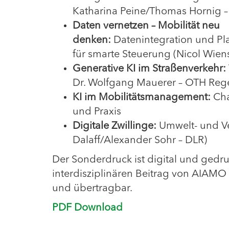
Katharina Peine/Thomas Hornig 
Daten vernetzen – Mobilität neu
denken:
Datenintegration und Pla
für smarte Steuerung (Nicol Wie
Generative KI im Straßenverkehr:
Dr. Wolfgang Mauerer – OTH Reg
KI im Mobilitätsmanagement:
Cha
und Praxis
Digitale Zwillinge:
Umwelt- und Ve
Dalaff/Alexander Sohr – DLR)
Der Sonderdruck ist digital und gedr
interdisziplinären Beitrag von AIAMO z
und übertragbar.
PDF Download