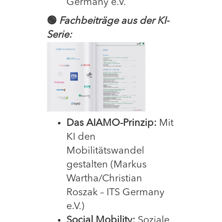
Germany e.V.
🟢
Fachbeiträge aus der KI-
Serie:
Das AIAMO-Prinzip:
Mit
KI den
Mobilitätswandel
gestalten (Markus
Wartha/Christian
Roszak – ITS Germany
e.V.)
Social Mobility:
Soziale