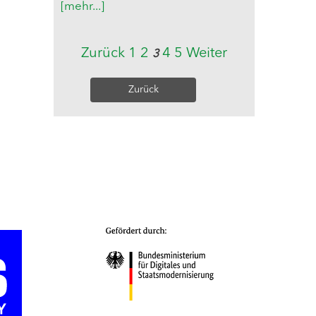
[mehr...]
Zurück
1
2
4
5
Weiter
3
Zurück