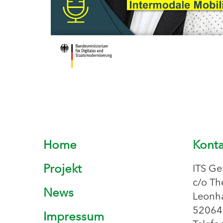
Home
Konta
Projekt
ITS Ge
c/o Th
News
Leonha
52064
Impressum