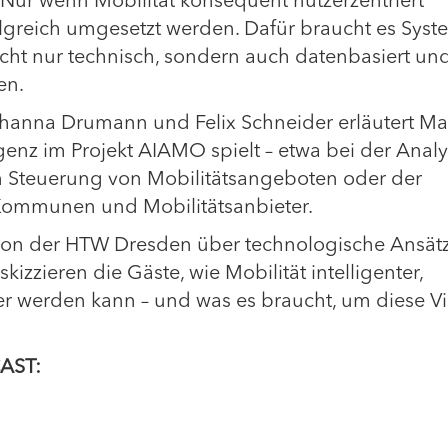
Nur wenn Mobilität konsequent nutzerzentriert
olgreich umgesetzt werden. Dafür braucht es Syst
icht nur technisch, sondern auch datenbasiert un
en.
hanna Drumann und Felix Schneider erläutert Ma
igenz im Projekt AIAMO spielt – etwa bei der Anal
n Steuerung von Mobilitätsangeboten oder der
 Kommunen und Mobilitätsanbieter.
e von der HTW Dresden über technologische Ansät
zzieren die Gäste, wie Mobilität intelligenter,
rter werden kann – und was es braucht, um diese V
CAST: