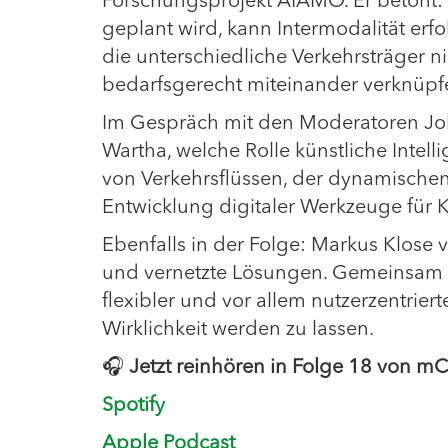
Forschungsprojekt AIAMO. Er betont: 
geplant wird, kann Intermodalität erf
die unterschiedliche Verkehrsträger n
bedarfsgerecht miteinander verknüpf
Im Gespräch mit den Moderatoren Jo
Wartha, welche Rolle künstliche Intell
von Verkehrsflüssen, der dynamische
Entwicklung digitaler Werkzeuge für
Ebenfalls in der Folge: Markus Klos
und vernetzte Lösungen. Gemeinsam ski
flexibler und vor allem nutzerzentrie
Wirklichkeit werden zu lassen.
🎧
Jetzt reinhören in Folge 18 von m
Spotify
Apple Podcast