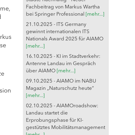
Fachbeitrag von Markus Wartha
eme,
bei Springer Professional
[mehr...]
d
21.10.2025 - ITS Germany
gewinnt internationalen ITS
rkus
Nationals Award 2025 für AIAMO
yse
[mehr...]
16.10.2025 - KI im Stadtverkehr:
Antenne Landau im Gespräch
über AIAMO
[mehr...]
ze
09.10.2025 - AIAMO im NABU
Magazin „Naturschutz heute“
ision
[mehr...]
02.10.2025 - AIAMOroadshow:
Landau startet die
Erprobungsphase für KI-
gestütztes Mobilitätsmanagement
[mehr...]