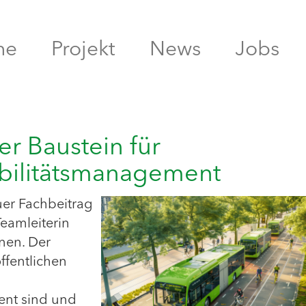
me
Projekt
News
Jobs
er Baustein für
bilitätsmanagement
uer Fachbeitrag
Teamleiterin
nen. Der
ffentlichen
ent sind und