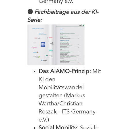
Germany e.V.
🟢
Fachbeiträge aus der KI-
Serie:
Das AIAMO-Prinzip:
Mit
KI den
Mobilitätswandel
gestalten (Markus
Wartha/Christian
Roszak – ITS Germany
e.V.)
Social Mobility:
Soziale