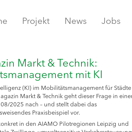
me
Projekt
News
Jobs
in Markt & Technik:
tätsmanagement mit KI
ntelligenz (KI) im Mobilitätsmanagement für Städt
azin Markt & Technik geht dieser Frage in ein
 08/2025 nach – und stellt dabei das
weisendes Praxisbeispiel vor.
 konkret in den AIAMO Pilotregionen Leipzig und