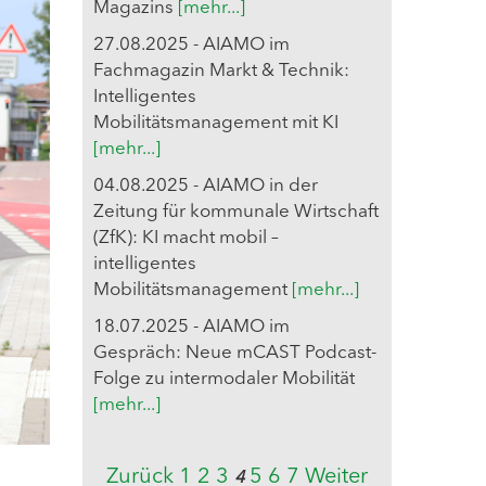
Magazins
[mehr...]
27.08.2025 - AIAMO im
Fachmagazin Markt & Technik:
Intelligentes
Mobilitätsmanagement mit KI
[mehr...]
04.08.2025 - AIAMO in der
Zeitung für kommunale Wirtschaft
(ZfK): KI macht mobil –
intelligentes
Mobilitätsmanagement
[mehr...]
18.07.2025 - AIAMO im
Gespräch: Neue mCAST Podcast-
Folge zu intermodaler Mobilität
[mehr...]
Zurück
1
2
3
5
6
7
Weiter
4