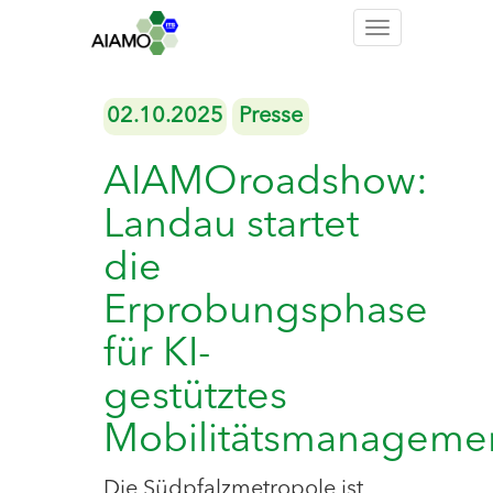
Toggle
navigation
02.10.2025
Presse
AIAMOroadshow:
Landau startet
die
Erprobungsphase
für KI-
gestütztes
Mobilitätsmanageme
Die Südpfalzmetropole ist