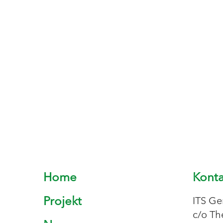
Home
Konta
Projekt
ITS Ge
c/o Th