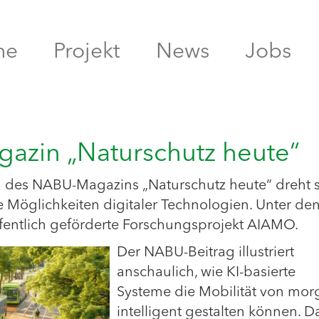
me
Projekt
News
Jobs
zin „Naturschutz heute“
5 des NABU-Magazins „Naturschutz heute“ dreht s
e Möglichkeiten digitaler Technologien. Unter de
öffentlich geförderte Forschungsprojekt AIAMO.
Der NABU-Beitrag illustriert
anschaulich, wie KI-basierte
Systeme die Mobilität von mor
intelligent gestalten können. D