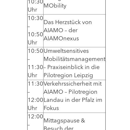
10:30
MObility
Uhr
10:30
Das Herzstück von
–
AIAMO – der
10:50
AIAMOnexus
Uhr
10:50
Umweltsensitives
–
Mobilitätsmanagement
11:30
– Praxiseinblick in die
Uhr
Pilotregion Leipzig
11:30
Verkehrssicherheit mit
–
AIAMO – Pilotregion
12:00
Landau in der Pfalz im
Uhr
Fokus
12:00
Mittagspause &
–
Besuch der